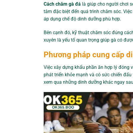
Cách chăm gà đá
là giúp cho người chơi 
tâm đặc biệt đến quá trình chăm sóc. Việc
áp dụng chế độ dinh dưỡng phù hợp.
Bên cạnh đó, kỹ thuật chăm sóc đúng cách 
xuyên là yếu tố quan trọng giúp gà có được
Phương pháp cung cấp di
Việc xây dựng khẩu phần ăn hợp lý đóng va
phát triển khỏe mạnh và có sức chiến đấu 
xem qua những dinh dưỡng khác ngay sau