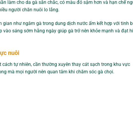
ần làm cho da gà săn chắc, có màu đỏ sậm hơn và hạn chế ng
iều người chăn nuôi lo lắng.
 gian như ngâm gà trong dung dịch nước ấm kết hợp với tinh b
bóp vào sáng sớm hằng ngày giúp gà trở nên khỏe mạnh và đạt h
ực nuôi
t cách tự nhiên, cần thường xuyên thay cát sạch trong khu vực
rọng mà mọi người nên quan tâm khi chăm sóc gà chọi.