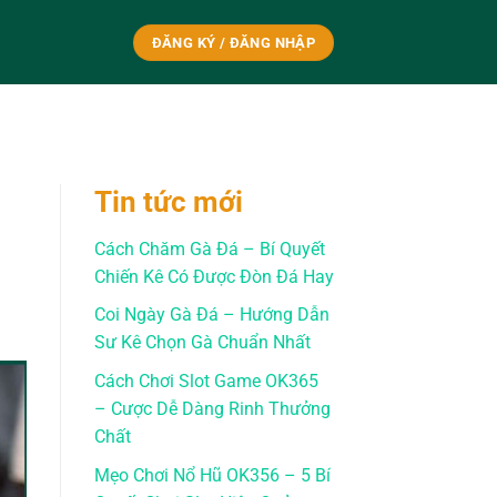
ĐĂNG KÝ / ĐĂNG NHẬP
Tin tức mới
Cách Chăm Gà Đá – Bí Quyết
Chiến Kê Có Được Đòn Đá Hay
Coi Ngày Gà Đá – Hướng Dẫn
Sư Kê Chọn Gà Chuẩn Nhất
Cách Chơi Slot Game OK365
– Cược Dễ Dàng Rinh Thưởng
Chất
Mẹo Chơi Nổ Hũ OK356 – 5 Bí