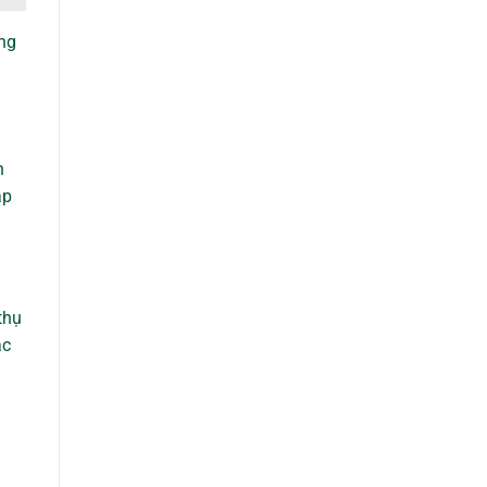
ợng
n
áp
thụ
ác