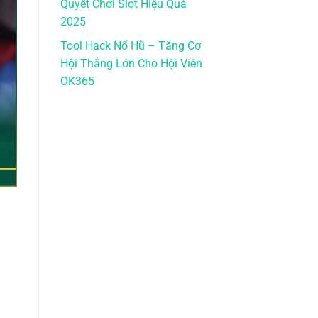
Quyết Chơi Slot Hiệu Quả
2025
Tool Hack Nổ Hũ – Tăng Cơ
Hội Thắng Lớn Cho Hội Viên
OK365