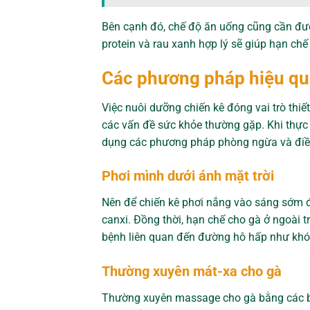
Bên cạnh đó, chế độ ăn uống cũng cần được
protein và rau xanh hợp lý sẽ giúp hạn chế
Các phương pháp hiệu qu
Việc nuôi dưỡng chiến kê đóng vai trò thi
các vấn đề sức khỏe thường gặp. Khi thực 
dụng các phương pháp phòng ngừa và điều t
Phơi mình dưới ánh mặt trời
Nên để chiến kê phơi nắng vào sáng sớm để
canxi. Đồng thời, hạn chế cho gà ở ngoài t
bệnh liên quan đến đường hô hấp như khó 
Thường xuyên mát-xa cho gà
Thường xuyên massage cho gà bằng các bài