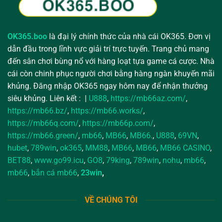
OK365.boo
là đại lý chính thức của nhà cái OK365. Đơn vị
dẫn đầu trong lĩnh vực giải trí trực tuyến. Trang chủ mang
đến sân chơi bùng nổ với hàng loạt tựa game cá cược. Nhà
cái còn chinh phục người chơi bằng hàng ngàn khuyến mãi
khủng. Đăng nhập OK365 ngay hôm nay để nhận thưởng
siêu khủng. Liên kết : |
U888
,
https://mb66az.com/
,
https://mb66.bz/
,
https://mb66.works/
,
https://mb66q.com/
,
https://mb66p.com/
,
https://mb66.green/
,
mb66
,
MB66
,
MB66.
,
U888
,
69VN
,
hubet
,
789win
,
ok365
,
MM88
,
MB66
,
MB66
,
MB66 CASINO
,
BET88
,
www.go99.icu
,
GO8
,
79king
,
789win
,
nohu
,
mb66
,
mb66
,
bắn cá mb66
,
23win
,
VỀ CHÚNG TÔI