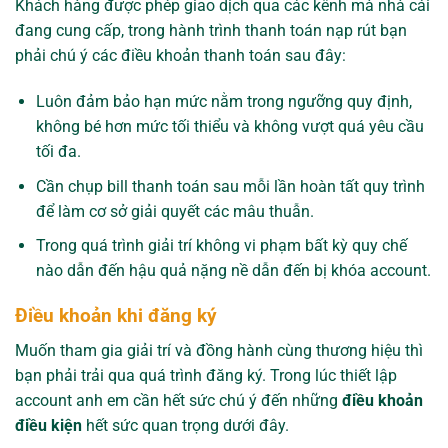
Khách hàng được phép giao dịch qua các kênh mà nhà cái
đang cung cấp, trong hành trình thanh toán nạp rút bạn
phải chú ý các điều khoản thanh toán sau đây:
Luôn đảm bảo hạn mức nằm trong ngưỡng quy định,
không bé hơn mức tối thiểu và không vượt quá yêu cầu
tối đa.
Cần chụp bill thanh toán sau mỗi lần hoàn tất quy trình
để làm cơ sở giải quyết các mâu thuẫn.
Trong quá trình giải trí không vi phạm bất kỳ quy chế
nào dẫn đến hậu quả nặng nề dẫn đến bị khóa account.
Điều khoản khi đăng ký
Muốn tham gia giải trí và đồng hành cùng thương hiệu thì
bạn phải trải qua quá trình đăng ký. Trong lúc thiết lập
account anh em cần hết sức chú ý đến những
điều khoản
điều kiện
hết sức quan trọng dưới đây.