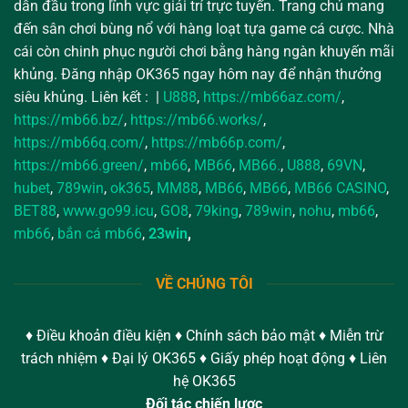
dẫn đầu trong lĩnh vực giải trí trực tuyến. Trang chủ mang
đến sân chơi bùng nổ với hàng loạt tựa game cá cược. Nhà
cái còn chinh phục người chơi bằng hàng ngàn khuyến mãi
khủng. Đăng nhập OK365 ngay hôm nay để nhận thưởng
siêu khủng. Liên kết : |
U888
,
https://mb66az.com/
,
https://mb66.bz/
,
https://mb66.works/
,
https://mb66q.com/
,
https://mb66p.com/
,
https://mb66.green/
,
mb66
,
MB66
,
MB66.
,
U888
,
69VN
,
hubet
,
789win
,
ok365
,
MM88
,
MB66
,
MB66
,
MB66 CASINO
,
BET88
,
www.go99.icu
,
GO8
,
79king
,
789win
,
nohu
,
mb66
,
mb66
,
bắn cá mb66
,
23win
,
VỀ CHÚNG TÔI
♦︎
Điều khoản điều kiện
♦︎
Chính sách bảo mật
♦︎
Miễn trừ
trách nhiệm
♦︎
Đại lý OK365
♦︎
Giấy phép hoạt động
♦︎
Liên
hệ OK365
Đối tác chiến lược