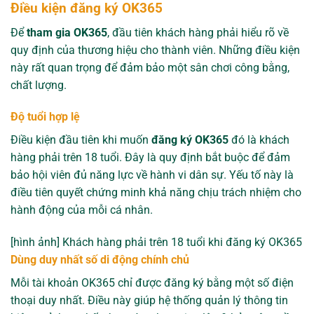
Điều kiện đăng ký OK365
Để
tham gia
OK365
, đầu tiên khách hàng phải hiểu rõ về
quy định của thương hiệu cho thành viên. Những điều kiện
này rất quan trọng để đảm bảo một sân chơi công bằng,
chất lượng.
Độ tuổi hợp lệ
Điều kiện đầu tiên khi muốn
đăng ký OK365
đó là khách
hàng phải trên 18 tuổi. Đây là quy định bắt buộc để đảm
bảo hội viên đủ năng lực về hành vi dân sự. Yếu tố này là
điều tiên quyết chứng minh khả năng chịu trách nhiệm cho
hành động của mỗi cá nhân.
[hình ảnh] Khách hàng phải trên 18 tuổi khi đăng ký OK365
Dùng duy nhất số di động chính chủ
Mỗi tài khoản OK365 chỉ được đăng ký bằng một số điện
thoại duy nhất. Điều này giúp hệ thống quản lý thông tin