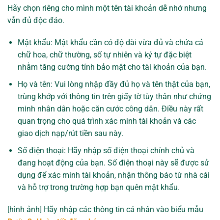
Hãy chọn riêng cho mình một tên tài khoản dễ nhớ nhưng
vẫn đủ độc đáo.
Mật khẩu: Mật khẩu cần có độ dài vừa đủ và chứa cả
chữ hoa, chữ thường, số tự nhiên và ký tự đặc biệt
nhằm tăng cường tính bảo mật cho tài khoản của bạn.
Họ và tên: Vui lòng nhập đầy đủ họ và tên thật của bạn,
trùng khớp với thông tin trên giấy tờ tùy thân như chứng
minh nhân dân hoặc căn cước công dân. Điều này rất
quan trọng cho quá trình xác minh tài khoản và các
giao dịch nạp/rút tiền sau này.
Số điện thoại: Hãy nhập số điện thoại chính chủ và
đang hoạt động của bạn. Số điện thoại này sẽ được sử
dụng để xác minh tài khoản, nhận thông báo từ nhà cái
và hỗ trợ trong trường hợp bạn quên mật khẩu.
[hình ảnh] Hãy nhập các thông tin cá nhân vào biểu mẫu