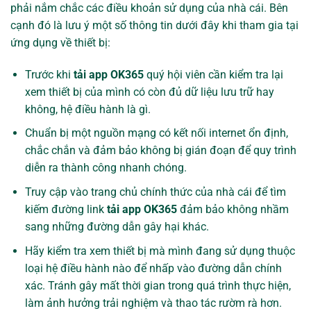
phải nắm chắc các điều khoản sử dụng của nhà cái. Bên
cạnh đó là lưu ý một số thông tin dưới đây khi tham gia tại
ứng dụng về thiết bị:
Trước khi
tải app OK365
quý hội viên cần kiểm tra lại
xem thiết bị của mình có còn đủ dữ liệu lưu trữ hay
không, hệ điều hành là gì.
Chuẩn bị một nguồn mạng có kết nối internet ổn định,
chắc chắn và đảm bảo không bị gián đoạn để quy trình
diễn ra thành công nhanh chóng.
Truy cập vào trang chủ chính thức của nhà cái để tìm
kiếm đường link
tải app OK365
đảm bảo không nhầm
sang những đường dẫn gây hại khác.
Hãy kiểm tra xem thiết bị mà mình đang sử dụng thuộc
loại hệ điều hành nào để nhấp vào đường dẫn chính
xác. Tránh gây mất thời gian trong quá trình thực hiện,
làm ảnh hưởng trải nghiệm và thao tác rườm rà hơn.