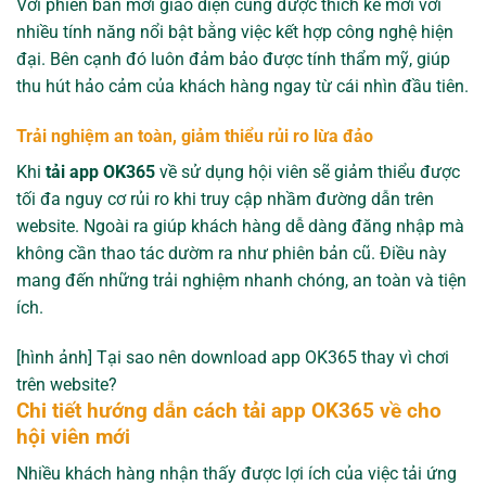
Với phiên bản mới giao diện cũng được thích kế mới với
nhiều tính năng nổi bật bằng việc kết hợp công nghệ hiện
đại. Bên cạnh đó luôn đảm bảo được tính thẩm mỹ, giúp
thu hút hảo cảm của khách hàng ngay từ cái nhìn đầu tiên.
Trải nghiệm an toàn, giảm thiểu rủi ro lừa đảo
Khi
tải app OK365
về sử dụng hội viên sẽ giảm thiểu được
tối đa nguy cơ rủi ro khi truy cập nhầm đường dẫn trên
website. Ngoài ra giúp khách hàng dễ dàng đăng nhập mà
không cần thao tác dườm ra như phiên bản cũ. Điều này
mang đến những trải nghiệm nhanh chóng, an toàn và tiện
ích.
[hình ảnh] Tại sao nên download app OK365 thay vì chơi
trên website?
Chi tiết hướng dẫn cách tải app OK365 về cho
hội viên mới
Nhiều khách hàng nhận thấy được lợi ích của việc tải ứng