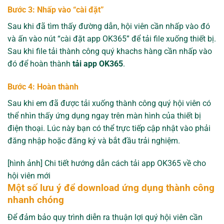
Bước 3: Nhấp vào “cài đặt”
Sau khi đã tìm thấy đường dẫn, hội viên cần nhấp vào đó
và ấn vào nút “cài đặt app OK365” để tải file xuống thiết bị.
Sau khi file tải thành công quý khachs hàng cần nhấp vào
đó để hoàn thành
tải app OK365
.
Bước 4: Hoàn thành
Sau khi em đã được tải xuống thành công quý hội viên có
thể nhìn thấy ứng dụng ngay trên màn hình của thiết bị
điện thoại. Lúc này bạn có thể trực tiếp cập nhật vào phải
đăng nhập hoặc đăng ký và bắt đầu trải nghiệm.
[hình ảnh] Chi tiết hướng dẫn cách tải app OK365 về cho
hội viên mới
Một số lưu ý để download ứng dụng thành công
nhanh chóng
Để đảm bảo quy trình diễn ra thuận lợi quý hội viên cần