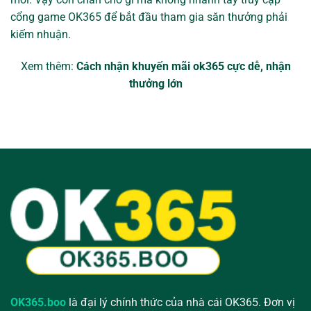
cổng game OK365 để bắt đầu tham gia săn thưởng phải
kiếm nhuận.
Xem thêm:
Cách nhận khuyến mãi ok365 cực dễ, nhận
thưởng lớn
OK365.boo
là đại lý chính thức của nhà cái OK365. Đơn vị